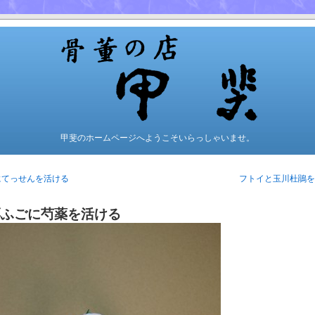
甲斐のホームページへようこそいらっしゃいませ。
にてっせんを活ける
フトイと玉川杜鵑を
餌ふごに芍薬を活ける