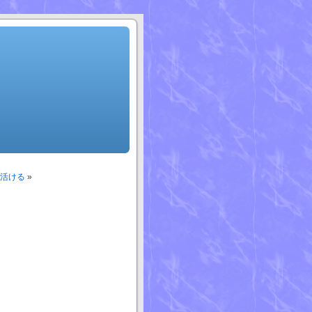
活ける
»