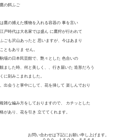
鷹の餌ふご
は鷹の捕えた獲物を入れる容器の 事を言い
江戸時代は大名家では盛ん に鷹狩が行われて
ふごも沢山あったと 思いますが、今はあまり
こともありま せん。
駒場の日本民芸館で、艶々とした 色合いの
観ました時、何と美しく、、行き届いた 造形だろう
くに刻みこまれました。
、出会うと掌中にして、花を挿して 楽しんでおり
複雑な編み方をしておりますので、 カチッとした
格があり、花を引き 立ててくれます。
お問い合わせは下記にお願い申し上げます。
０９０－１５０９－５５６５