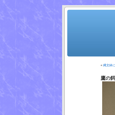
«
縄文鉢
鷹の