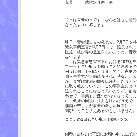
花器 越前双耳蹲る壷
今日は立春の日です。なんとはなし陽光
なったように感じます。
昨日、菅総理自らの発表で、2月7日を
緊急事態宣言が3月7日まで、延長され
医療、経済等の逼迫を思いますと、苦渋
思います。
ここは緊急事態宣言下における10都府
て一日も早い収束を願うことに尽きるの
例えば個人を例にとりましても、家庭の
個人事業主が大病に侵された時など、大
か、まずは健康の回復に注力したうえで
に取り組んでいくか、この事業主にとり
迫られることになると思いますが、前者
わせで、事業もおぼつかなくなってしま
に、健康の回復に注力を注いだうえで、
懊悩や苦しさが事業の新しい展開に
結び付くことさえあるやもしれません。
コロナの1日も早い収束を願いつつ。
お問い合わせは下記にお願い申し上げま