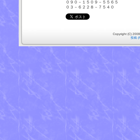
０９０－１５０９－５５６５
０３－６２２８－７５４０
Copyright (C) 2008
投稿 (