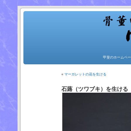
甲斐のホームペー
«
マーガレットの花を生ける
石蕗（ツワブキ）を生ける