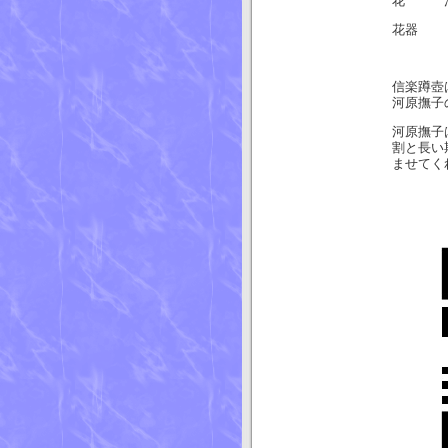
花 河
花器 
信楽蹲壺
河原撫子
河原撫子
割と長い
ませてく