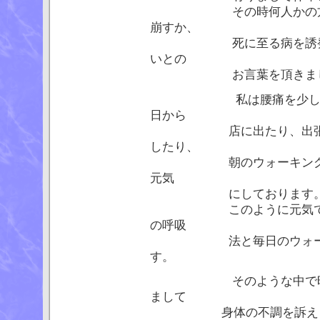
その時何人かの方に、歳
崩すか、
死に至る病を誘発するお
いとの
お言葉を頂きまし
私は腰痛を少し起こし
日から
店に出たり、出張をこな
したり、
朝のウォーキングも今ま
元気
にしております
このように元気でいられ
の呼吸
法と毎日のウォーキング
す。
そのような中で昨年暮れ
まして
身体の不調を訴えられま