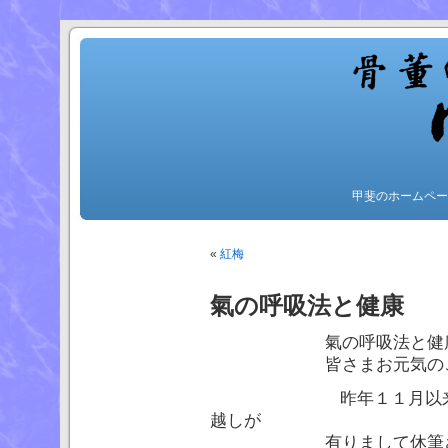
甲斐のホームペー
«
紅梅
氣の呼吸法と健康 
氣の呼吸法と健康 久
皆さまお元気のことと
昨年１１月以来 氣の
越しが
有りまして休筆させ