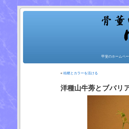
甲斐のホームペー
«
桔梗とカラーを活ける
洋種山牛蒡とブバリ