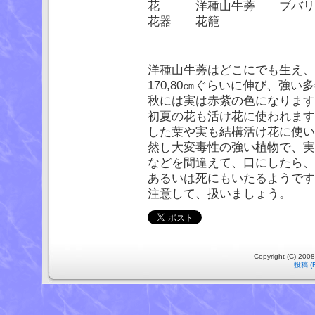
花 洋種山牛蒡 ブバリ
花器 花籠
洋種山牛蒡はどこにでも生え、
170,80㎝ぐらいに伸び、強い
秋には実は赤紫の色になります
初夏の花も活け花に使われます
した葉や実も結構活け花に使い
然し大変毒性の強い植物で、実
などを間違えて、口にしたら、
あるいは死にもいたるようです
注意して、扱いましょう。
Copyright (C) 2008
投稿 (