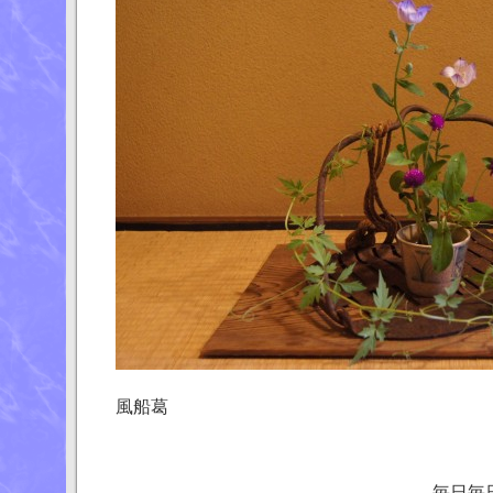
花 桔梗、
風船葛
花器 
毎日毎日暑い日が続