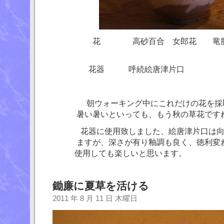
花 高砂百合 女郎花 竜胆 不
花器 呼続絵唐津片口
朝ウォーキング中にこれだけの花を採取
暑い暑いといっても、もう秋の草花です
花器に使用致しました、絵唐津片口は向う
ますが、深さが有り釉調も良く、徳利変わ
使用しても楽しいと思います。
鋤廉に夏草を活ける
2011 年 8 月 11 日 木曜日