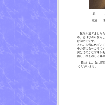
花 あけ
花器 古伊賀
彼岸が過ぎましたら、言
春、あけびの可愛らしい花
は初めてです。
きれいな紫に色ずいてはお
中の実の食べごろです
実はほのかな甘味がありま
然し、秋を感じる蔓草
花生けは、先に[商品の
くださいませ。