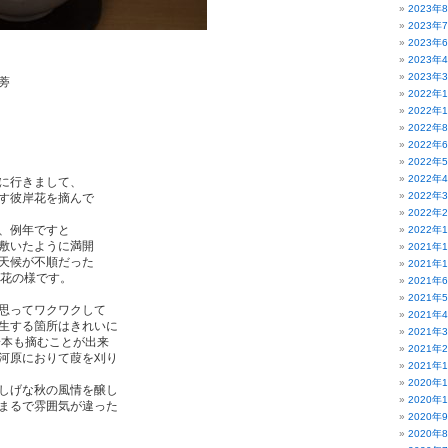
2023年
2023年
2023年
2023年
2023年
蒡
2022年
2022年
2022年
2022年
2022年
2022年
に行きまして、
2022年
す彼岸花を摘んで
2022年
、例年ですと
2022年
敷いたように満開
2021年
天候が不順だった
2021年
開花の様です。
2021年
2021年
思ってワクワクして
2021年
生する箇所はきれいに
2021年
一本も摘むことが出来
2021年
河原におりて葭を刈り
2021年
2020年
しげな秋の風情を醸し
2020年
まるで雰囲気が違った
2020年
2020年