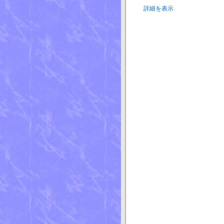
詳細を表示