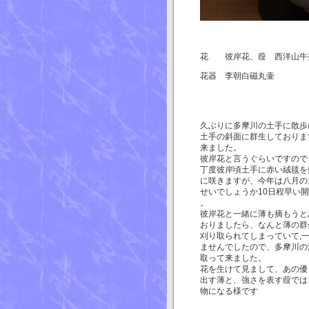
花 彼岸花、葭 西洋山牛
花器 李朝白磁丸壷
久ぶりに多摩川の土手に散歩
土手の斜面に群生しておりま
来ました。
彼岸花と言うぐらいですので
丁度彼岸頃土手に赤い絨毯を
に咲きますが、今年は八月の
せいでしょうか10日程早い
。
彼岸花と一緒に薄も摘もうと
おりましたら、なんと薄の群
刈り取られてしまっていて,
ませんでしたので、多摩川の
取って来ました。
花を生けて見まして、あの優
出す薄と、強さを表す葭では
物になる様です