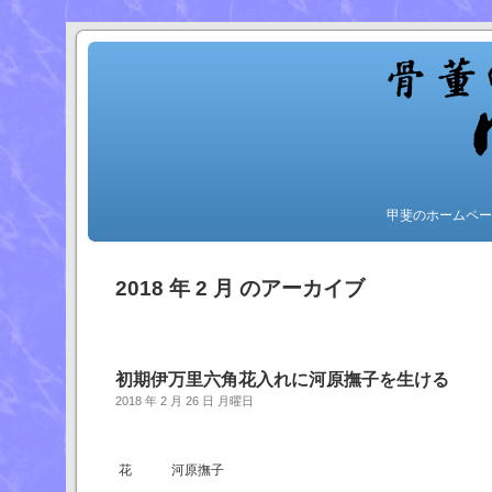
甲斐のホームペー
2018 年 2 月 のアーカイブ
初期伊万里六角花入れに河原撫子を生ける
2018 年 2 月 26 日 月曜日
花 河原撫子