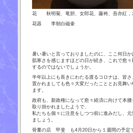
花 秋明菊、竜胆、女郎花、藤袴、吾亦紅，
花器 李朝白磁壷
暑い暑いと言っておりましたのに、ここ何日か
肌寒さを感じますほどの日が続き、これで愈々
するのではないでしょうか。
半年以上にも長きにわたる渡るコロナは、皆さ
置かれましても色々大変だったこととお見舞い
ます。
政府も、新政権になって愈々経済に向けて本腰
取り掛かれましたようで、
私たちも個々に注意をしつつ前に進みだし、元
ましょう。
骨董の店 甲斐 も4月20日から１週間の予定