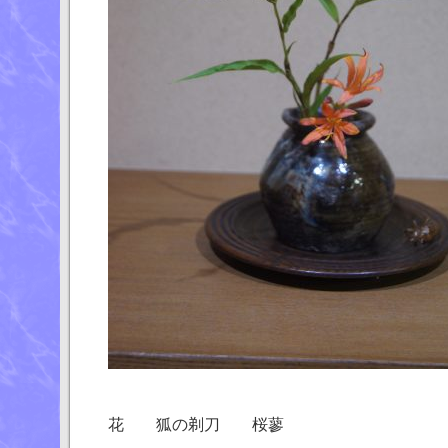
花 狐の剃刀 桜蓼