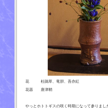
花 杜鵑草、竜胆、吾亦紅
花器 唐津鞘
やっとホトトギスの咲く時期になって参りまし